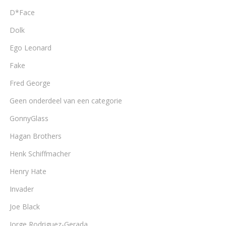
D*Face
Dolk
Ego Leonard
Fake
Fred George
Geen onderdeel van een categorie
GonnyGlass
Hagan Brothers
Henk Schiffmacher
Henry Hate
Invader
Joe Black
Jorge Rodriguez-Gerada