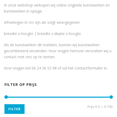
In onze webshop verkopen wij online originele kunstwerken en
kunstwerken in oplage.
Afmetingen in cm zijn als volgt weergegeven:
breedte x hoogte | breedte x diepte x hoogte
Als de kunstwerken dit toelaten, kunnen wij kunstwerken
gecombineerd verzenden. Voor vragen hierover verzoeken wij u
contact met ons op te nemen.
Voor vragen bel 06 24 36 52 98 of vul het
contactformulier
in.
FILTER OP PRIJS
Min
Ma
Prijs:
€ 0
—
€ 700
FILTER
pri
pri