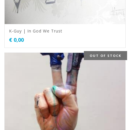
K-Guy | In God We Trust
€
0,00
OUT OF STOCK