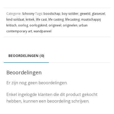
Categorie:
Schoony
Tags:
boodschap
,
boy soldier
,
geweld
,
glasvezel
,
kind soldaat
,
kritiek
,
life cast
,
life casting
,
lifecasting
,
maatschappij
kritisch
,
oorlog
,
oorlogskind
,
origineel
,
originelen
,
urban
contemporary art
,
wandpaneel
BEOORDELINGEN (0)
Beoordelingen
Er zijn nog geen beoordelingen.
Enkel ingelogde klanten die dit product gekocht
hebben, kunnen een beoordeling schrijven.