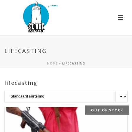
LIFECASTING
HOME
»
LIFECASTING
lifecasting
OUT OF STOCK