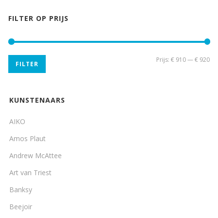
FILTER OP PRIJS
Min
Ma
Prijs:
€ 910
—
€ 920
FILTER
pri
pri
KUNSTENAARS
AIKO
Amos Plaut
Andrew McAttee
Art van Triest
Banksy
Beejoir