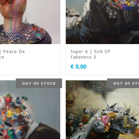
| Peace De
Super A | Sick Of
ce
Fakeness 3
€
0,00
OUT OF STOCK
OUT OF ST