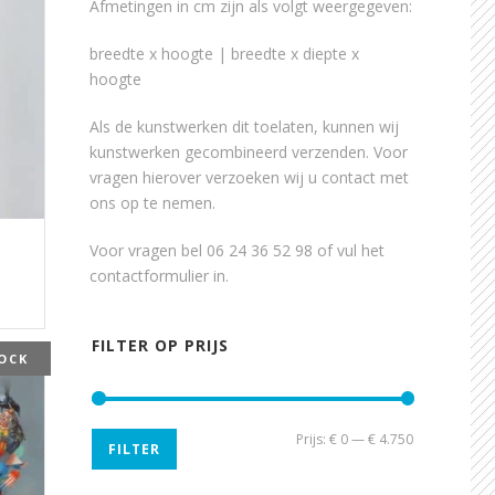
Afmetingen in cm zijn als volgt weergegeven:
breedte x hoogte | breedte x diepte x
hoogte
Als de kunstwerken dit toelaten, kunnen wij
kunstwerken gecombineerd verzenden. Voor
vragen hierover verzoeken wij u contact met
ons op te nemen.
Voor vragen bel 06 24 36 52 98 of vul het
contactformulier
in.
FILTER OP PRIJS
OCK
Min.
Max.
Prijs:
€ 0
—
€ 4.750
FILTER
prijs
prijs