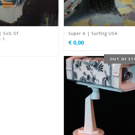
| Sick Of
Super A | Surfing USA
s 1
€
0,00
OUT OF ST