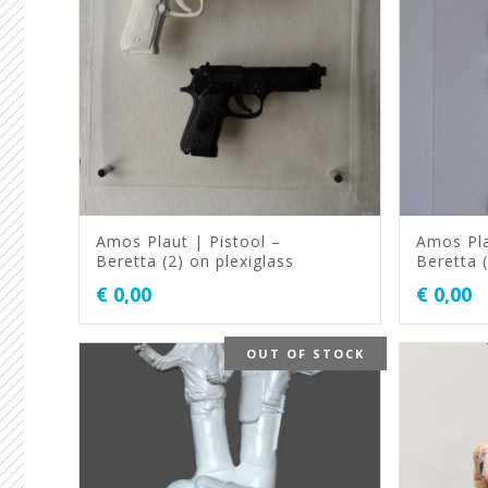
Amos Plaut | Pistool –
Amos Pla
Beretta (2) on plexiglass
Beretta (
€
0,00
€
0,00
OUT OF STOCK