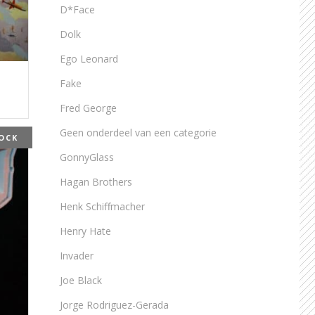
D*Face
Dolk
Ego Leonard
Fake
Fred George
Geen onderdeel van een categorie
OCK
GonnyGlass
Hagan Brothers
Henk Schiffmacher
Henry Hate
Invader
Joe Black
Jorge Rodriguez-Gerada