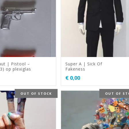
ut | Pistool –
Super A | Sick Of
3) op plexiglas
Fakeness
€
0,00
OUT OF STOCK
OUT OF ST