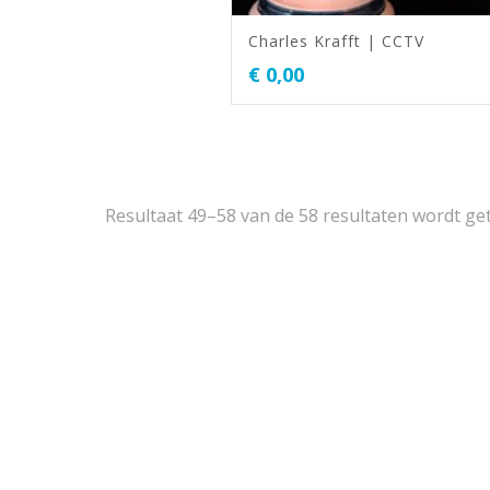
Charles Krafft | CCTV
€
0,00
Resultaat 49–58 van de 58 resultaten wordt g