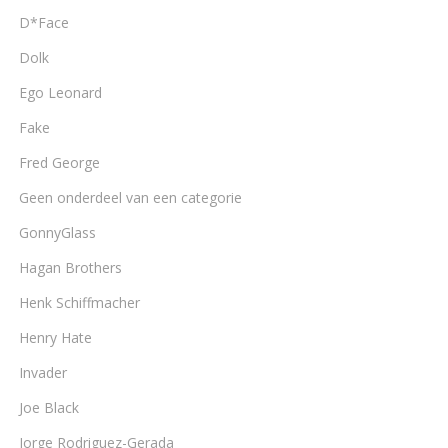
D*Face
Dolk
Ego Leonard
Fake
Fred George
Geen onderdeel van een categorie
GonnyGlass
Hagan Brothers
Henk Schiffmacher
Henry Hate
Invader
Joe Black
Jorge Rodriguez-Gerada