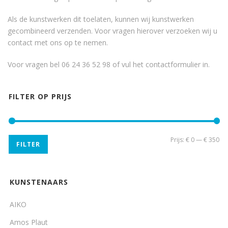
Als de kunstwerken dit toelaten, kunnen wij kunstwerken
gecombineerd verzenden. Voor vragen hierover verzoeken wij u
contact met ons op te nemen.
Voor vragen bel 06 24 36 52 98 of vul het
contactformulier
in.
FILTER OP PRIJS
Min
Ma
Prijs:
€ 0
—
€ 350
FILTER
pri
pri
KUNSTENAARS
AIKO
Amos Plaut