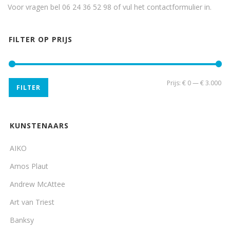
Voor vragen bel 06 24 36 52 98 of vul het
contactformulier
in.
FILTER OP PRIJS
Min
Ma
Prijs:
€ 0
—
€ 3.000
FILTER
pri
pri
KUNSTENAARS
AIKO
Amos Plaut
Andrew McAttee
Art van Triest
Banksy