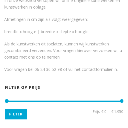
In onze webshop verkopen wij online originele kunstwerken en
kunstwerken in oplage.
Afmetingen in cm zijn als volgt weergegeven:
breedte x hoogte | breedte x diepte x hoogte
Als de kunstwerken dit toelaten, kunnen wij kunstwerken
gecombineerd verzenden. Voor vragen hierover verzoeken wij u
contact met ons op te nemen.
Voor vragen bel 06 24 36 52 98 of vul het
contactformulier
in.
FILTER OP PRIJS
Min
Ma
Prijs:
€ 0
—
€ 1.950
FILTER
pri
pri