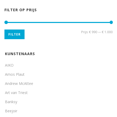
FILTER OP PRIJS
Min
Ma
Prijs:
€ 990
—
€ 1.000
FILTER
pri
pri
KUNSTENAARS
AIKO
Amos Plaut
Andrew McAttee
Art van Triest
Banksy
Beejoir