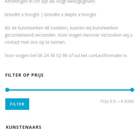
Afmetingen in cm zijn als volgt weergegeven:
breedte x hoogte | breedte x diepte x hoogte
Als de kunstwerken dit toelaten, kunnen wij kunstwerken
gecombineerd verzenden. Voor vragen hierover verzoeken wij u
contact met ons op te nemen.
Voor vragen bel 06 24 36 52 98 of vul het
contactformulier
in.
FILTER OP PRIJS
Min
Ma
Prijs:
€ 0
—
€ 4.000
FILTER
pri
pri
KUNSTENAARS