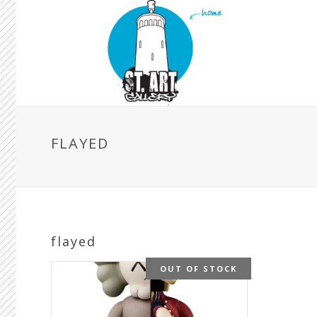
FLAYED
flayed
OUT OF STOCK