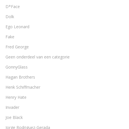
D*Face
Dolk
Ego Leonard
Fake
Fred George
Geen onderdeel van een categorie
GonnyGlass
Hagan Brothers
Henk Schiffmacher
Henry Hate
Invader
Joe Black
Jorge Rodriguez-Gerada