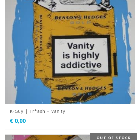
K-Guy | Tr*ash – Vanity
€
0,00
OUT OF STOCK