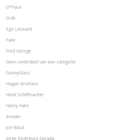
D*Face
Dolk
Ego Leonard
Fake
Fred George
Geen onderdeel van een categorie
GonnyGlass
Hagan Brothers
Henk Schiffmacher
Henry Hate
Invader
Joe Black
Jorge Rodriguez-Gerada