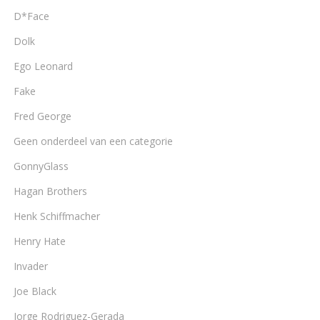
D*Face
Dolk
Ego Leonard
Fake
Fred George
Geen onderdeel van een categorie
GonnyGlass
Hagan Brothers
Henk Schiffmacher
Henry Hate
Invader
Joe Black
Jorge Rodriguez-Gerada