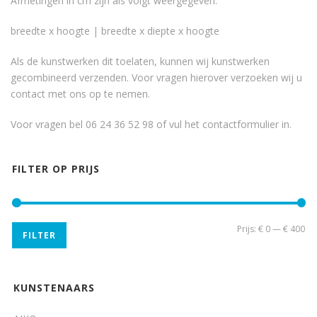
Afmetingen in cm zijn als volgt weergegeven:
breedte x hoogte | breedte x diepte x hoogte
Als de kunstwerken dit toelaten, kunnen wij kunstwerken
gecombineerd verzenden. Voor vragen hierover verzoeken wij u
contact met ons op te nemen.
Voor vragen bel 06 24 36 52 98 of vul het
contactformulier
in.
FILTER OP PRIJS
Min
Ma
Prijs:
€ 0
—
€ 400
FILTER
pri
pri
KUNSTENAARS