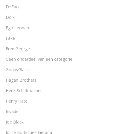
D*Face
Dolk
Ego Leonard
Fake
Fred George
Geen onderdeel van een categorie
GonnyGlass
Hagan Brothers
Henk Schiffmacher
Henry Hate
Invader
Joe Black
Jorge Rodriguez-Gerada