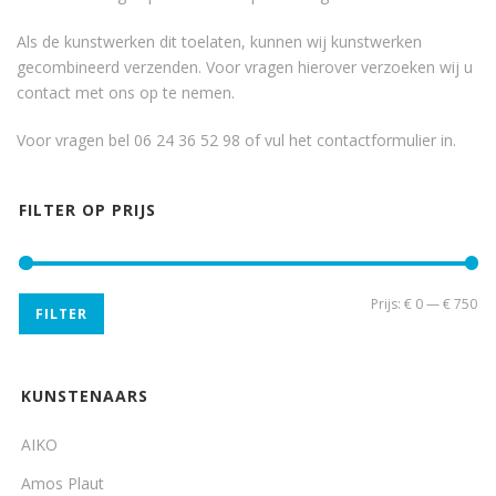
Als de kunstwerken dit toelaten, kunnen wij kunstwerken
gecombineerd verzenden. Voor vragen hierover verzoeken wij u
contact met ons op te nemen.
Voor vragen bel 06 24 36 52 98 of vul het
contactformulier
in.
FILTER OP PRIJS
Min
Ma
Prijs:
€ 0
—
€ 750
FILTER
pri
pri
KUNSTENAARS
AIKO
Amos Plaut