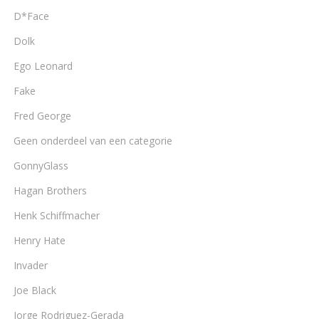
D*Face
Dolk
Ego Leonard
Fake
Fred George
Geen onderdeel van een categorie
GonnyGlass
Hagan Brothers
Henk Schiffmacher
Henry Hate
Invader
Joe Black
Jorge Rodriguez-Gerada