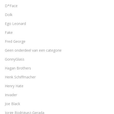
D*Face
Dolk
Ego Leonard
Fake
Fred George
Geen onderdeel van een categorie
GonnyGlass
Hagan Brothers
Henk Schiffmacher
Henry Hate
Invader
Joe Black
Jorge Rodriguez-Gerada