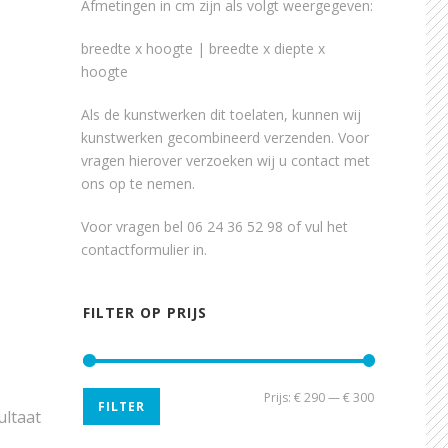
Afmetingen in cm zijn als volgt weergegeven:
breedte x hoogte | breedte x diepte x
hoogte
Als de kunstwerken dit toelaten, kunnen wij
kunstwerken gecombineerd verzenden. Voor
vragen hierover verzoeken wij u contact met
ons op te nemen.
Voor vragen bel 06 24 36 52 98 of vul het
contactformulier
in.
FILTER OP PRIJS
Min.
Max.
Prijs:
€ 290
—
€ 300
FILTER
ultaat
prijs
prijs