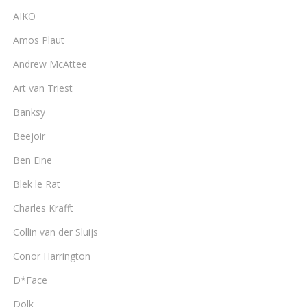
AIKO
Amos Plaut
Andrew McAttee
Art van Triest
Banksy
Beejoir
Ben Eine
Blek le Rat
Charles Krafft
Collin van der Sluijs
Conor Harrington
D*Face
Dolk