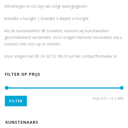
Afmetingen in cm zijn als volgt weergegeven:
breedte x hoogte | breedte x diepte x hoogte
Als de kunstwerken dit toelaten, kunnen wij kunstwerken
gecombineerd verzenden. Voor vragen hierover verzoeken wij u
contact met ons op te nemen.
Voor vragen bel 06 24 36 52 98 of vul het
contactformulier
in.
FILTER OP PRIJS
Min
Ma
Prijs:
€ 0
—
€ 1.000
FILTER
pri
pri
KUNSTENAARS