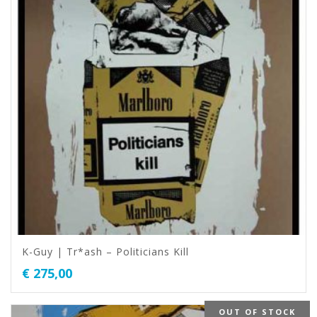
K-Guy | Tr*ash – Politicians Kill
€
275,00
OUT OF STOCK