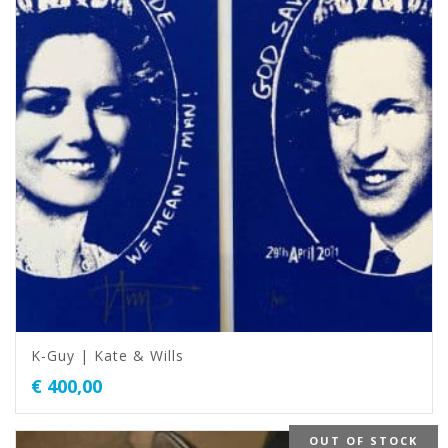
K-Guy | Kate & Wills
€
400,00
OUT OF STOCK