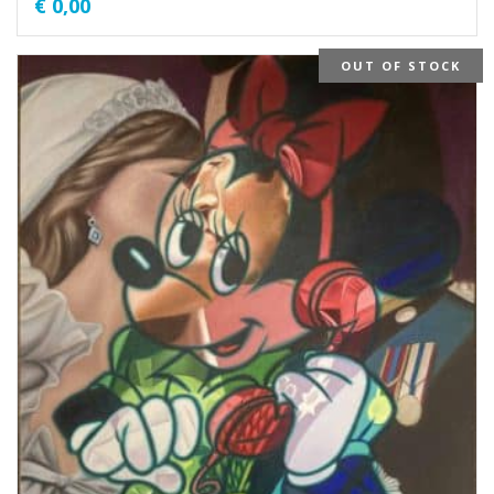
€
0,00
OUT OF STOCK