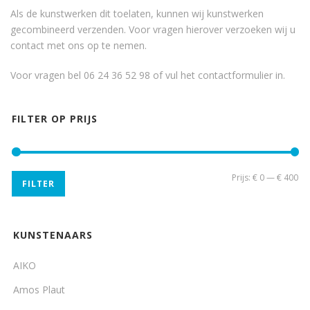
Als de kunstwerken dit toelaten, kunnen wij kunstwerken
gecombineerd verzenden. Voor vragen hierover verzoeken wij u
contact met ons op te nemen.
Voor vragen bel 06 24 36 52 98 of vul het
contactformulier
in.
FILTER OP PRIJS
Min
Ma
Prijs:
€ 0
—
€ 400
FILTER
pri
pri
KUNSTENAARS
AIKO
Amos Plaut