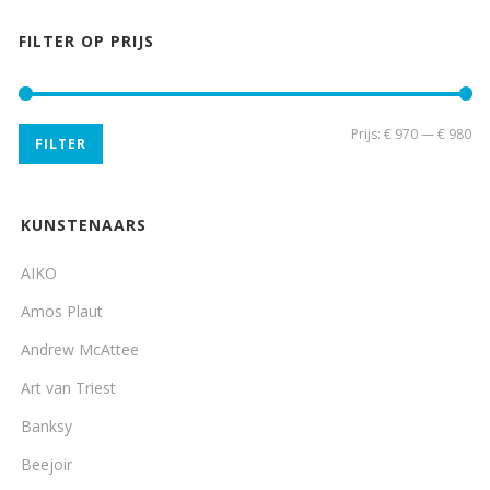
FILTER OP PRIJS
Min
Ma
Prijs:
€ 970
—
€ 980
FILTER
pri
pri
KUNSTENAARS
AIKO
Amos Plaut
Andrew McAttee
Art van Triest
Banksy
Beejoir