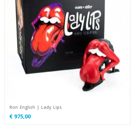
Ron English | Lady Lips
€
975,00