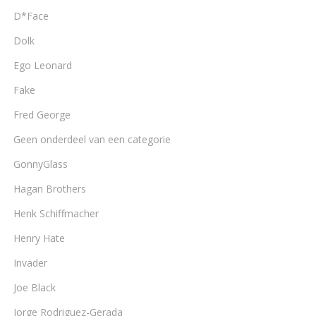
D*Face
Dolk
Ego Leonard
Fake
Fred George
Geen onderdeel van een categorie
GonnyGlass
Hagan Brothers
Henk Schiffmacher
Henry Hate
Invader
Joe Black
Jorge Rodriguez-Gerada