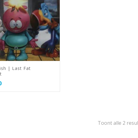
ish | Last Fat
t
0
Toont alle 2 resu