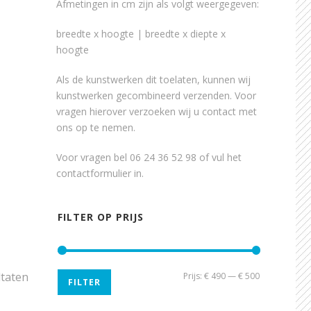
Afmetingen in cm zijn als volgt weergegeven:
breedte x hoogte | breedte x diepte x
hoogte
Als de kunstwerken dit toelaten, kunnen wij
kunstwerken gecombineerd verzenden. Voor
vragen hierover verzoeken wij u contact met
ons op te nemen.
Voor vragen bel 06 24 36 52 98 of vul het
contactformulier
in.
FILTER OP PRIJS
ltaten
Min.
Max.
Prijs:
€ 490
—
€ 500
FILTER
prijs
prijs