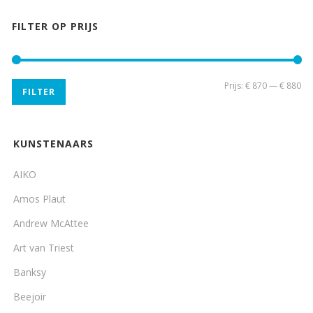
FILTER OP PRIJS
Min
Ma
Prijs:
€ 870
—
€ 880
FILTER
pri
pri
KUNSTENAARS
AIKO
Amos Plaut
Andrew McAttee
Art van Triest
Banksy
Beejoir