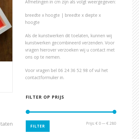
Afmetingen in cm zijn als volgt weergegeven:
breedte x hoogte | breedte x diepte x
hoogte
Als de kunstwerken dit toelaten, kunnen wij
kunstwerken gecombineerd verzenden. Voor
vragen hierover verzoeken wij u contact met
ons op te nemen.
Voor vragen bel 06 24 36 52 98 of vul het
contactformulier
in.
FILTER OP PRIJS
ltaten
Min.
Max.
Prijs:
€ 0
—
€ 280
FILTER
prijs
prijs