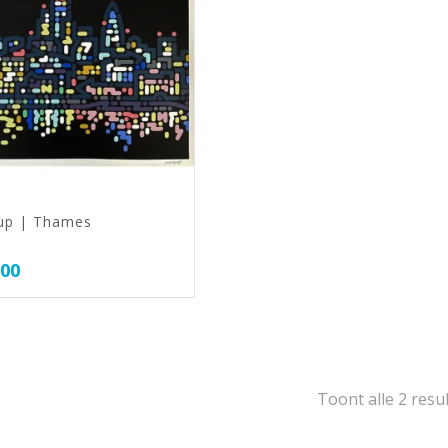
up | Thames
,00
Toont alle 2 resu