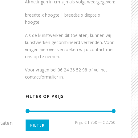
Afmetingen in cm zijn als volgt weergegeven:
breedte x hoogte | breedte x diepte x
hoogte
Als de kunstwerken dit toelaten, kunnen wij
kunstwerken gecombineerd verzenden. Voor
vragen hierover verzoeken wij u contact met
ons op te nemen.
Voor vragen bel 06 24 36 52 98 of vul het
contactformulier
in.
FILTER OP PRIJS
ltaten
Min.
Max.
Prijs:
€ 1.750
—
€ 2.750
FILTER
prijs
prijs