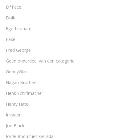
D*Face
Dolk
Ego Leonard
Fake
Fred George
Geen onderdeel van een categorie
GonnyGlass
Hagan Brothers
Henk Schiffmacher
Henry Hate
Invader
Joe Black
Jorge Rodriguez-Gerada