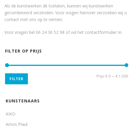
Als de kunstwerken dit toelaten, kunnen wij kunstwerken
gecombineerd verzenden. Voor vragen hierover verzoeken wij u
contact met ons op te nemen.
Voor vragen bel 06 24 36 52 98 of vul het
contactformulier
in.
FILTER OP PRIJS
Min
Ma
Prijs:
€ 0
—
€ 1.500
FILTER
pri
pri
KUNSTENAARS
AIKO
Amos Plaut