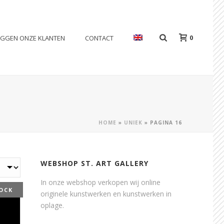
0
EGGEN ONZE KLANTEN
CONTACT
HOME
»
UNIEK
»
PAGINA 16
WEBSHOP ST. ART GALLERY
In onze webshop verkopen wij online
OCK
originele kunstwerken en kunstwerken in
oplage.