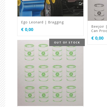
Ego Leonard | Bragging
Beejoir 
€
0,00
Can Proo
€
0,00
OUT OF STOCK