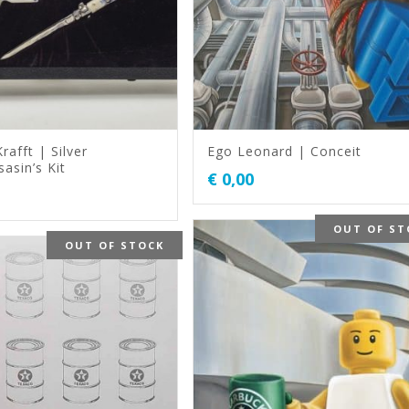
rafft | Silver
Ego Leonard | Conceit
asin’s Kit
€
0,00
OUT OF ST
OUT OF STOCK