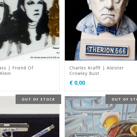
ss | Friend Of
Charles Krafft | Aleister
Klein
Crowley Bust
€
0,00
OUT OF STOCK
OUT OF ST