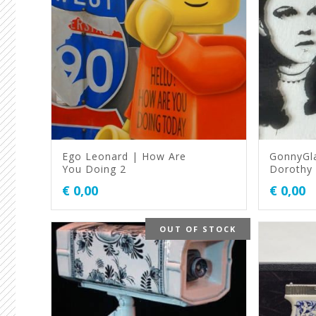
Ego Leonard | How Are
GonnyGla
You Doing 2
Dorothy 
€
0,00
€
0,00
OUT OF STOCK