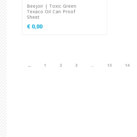
Beejoir | Toxic Green
Texaco Oil Can Proof
Sheet
€
0,00
←
1
2
3
…
13
14