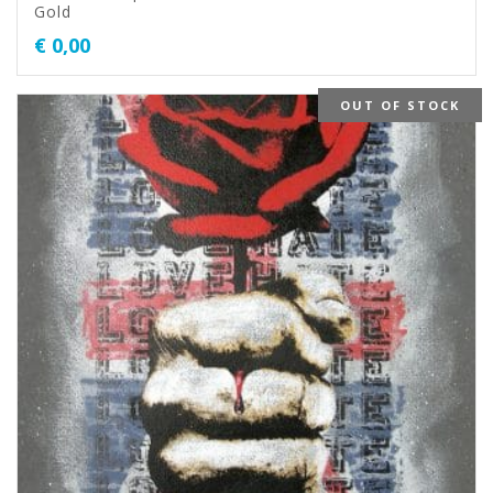
Gold
€
0,00
OUT OF STOCK