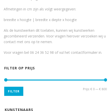
Afmetingen in cm zijn als volgt weergegeven:
breedte x hoogte | breedte x diepte x hoogte
Als de kunstwerken dit toelaten, kunnen wij kunstwerken
gecombineerd verzenden. Voor vragen hierover verzoeken wij u
contact met ons op te nemen.
Voor vragen bel 06 24 36 52 98 of vul het
contactformulier
in.
FILTER OP PRIJS
Min
Ma
Prijs:
€ 0
—
€ 800
FILTER
pri
pri
KUNSTENAARS