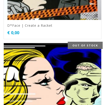
D*Face | Create a Racket
€
0,00
OUT OF STOCK