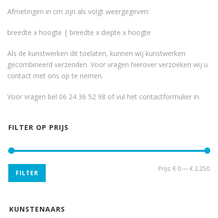
Afmetingen in cm zijn als volgt weergegeven:
breedte x hoogte | breedte x diepte x hoogte
Als de kunstwerken dit toelaten, kunnen wij kunstwerken
gecombineerd verzenden. Voor vragen hierover verzoeken wij u
contact met ons op te nemen.
Voor vragen bel 06 24 36 52 98 of vul het
contactformulier
in.
FILTER OP PRIJS
Min
Ma
Prijs:
€ 0
—
€ 2.250
FILTER
pri
pri
KUNSTENAARS