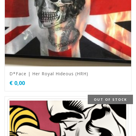
D*Face | Her Royal Hideous (HRH)
€
0,00
OUT OF STOCK