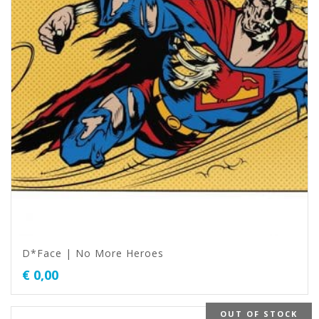
D*Face | No More Heroes
€
0,00
OUT OF STOCK