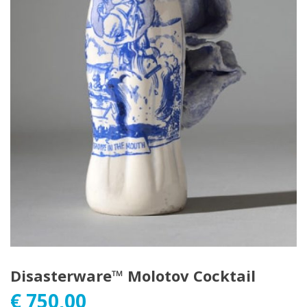
Disasterware™ Molotov Cocktail
€
750,00