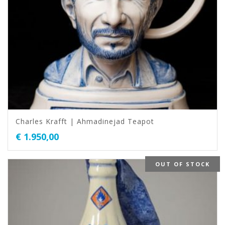
Charles Krafft | Ahmadinejad Teapot
€
1.950,00
OUT OF STOCK