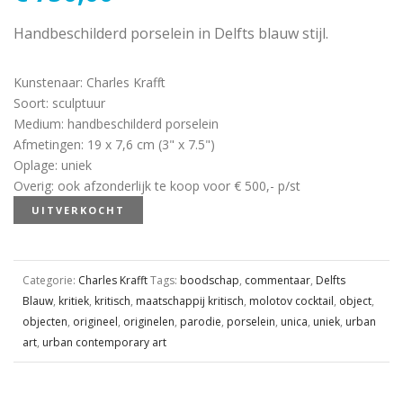
Handbeschilderd porselein in Delfts blauw stijl.
Kunstenaar
:
Charles Krafft
Soort
:
sculptuur
Medium
:
handbeschilderd porselein
Afmetingen
:
19 x 7,6 cm (3" x 7.5")
Oplage
:
uniek
Overig
:
ook afzonderlijk te koop voor € 500,- p/st
UITVERKOCHT
Categorie:
Charles Krafft
Tags:
boodschap
,
commentaar
,
Delfts
Blauw
,
kritiek
,
kritisch
,
maatschappij kritisch
,
molotov cocktail
,
object
,
objecten
,
origineel
,
originelen
,
parodie
,
porselein
,
unica
,
uniek
,
urban
art
,
urban contemporary art