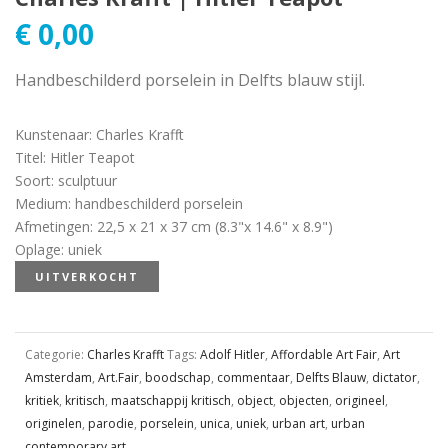
€
0,00
Handbeschilderd porselein in Delfts blauw stijl.
Kunstenaar
:
Charles Krafft
Titel
:
Hitler Teapot
Soort
:
sculptuur
Medium
:
handbeschilderd porselein
Afmetingen
:
22,5 x 21 x 37 cm (8.3"x 14.6" x 8.9")
Oplage
:
uniek
UITVERKOCHT
Categorie:
Charles Krafft
Tags:
Adolf Hitler
,
Affordable Art Fair
,
Art
Amsterdam
,
Art.Fair
,
boodschap
,
commentaar
,
Delfts Blauw
,
dictator
,
kritiek
,
kritisch
,
maatschappij kritisch
,
object
,
objecten
,
origineel
,
originelen
,
parodie
,
porselein
,
unica
,
uniek
,
urban art
,
urban
contemporary art