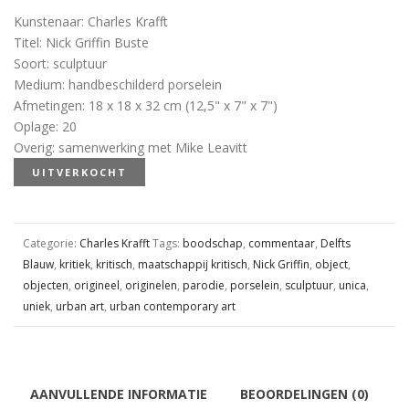
Kunstenaar
:
Charles Krafft
Titel
:
Nick Griffin Buste
Soort
:
sculptuur
Medium
:
handbeschilderd porselein
Afmetingen
:
18 x 18 x 32 cm (12,5" x 7" x 7")
Oplage
:
20
Overig
:
samenwerking met Mike Leavitt
UITVERKOCHT
Categorie:
Charles Krafft
Tags:
boodschap
,
commentaar
,
Delfts
Blauw
,
kritiek
,
kritisch
,
maatschappij kritisch
,
Nick Griffin
,
object
,
objecten
,
origineel
,
originelen
,
parodie
,
porselein
,
sculptuur
,
unica
,
uniek
,
urban art
,
urban contemporary art
AANVULLENDE INFORMATIE
BEOORDELINGEN (0)