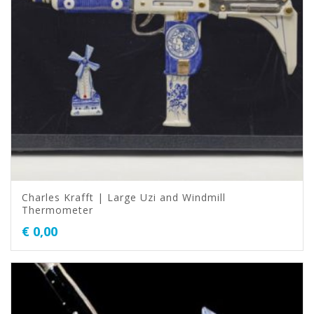
Charles Krafft | Large Uzi and Windmill
Thermometer
€
0,00