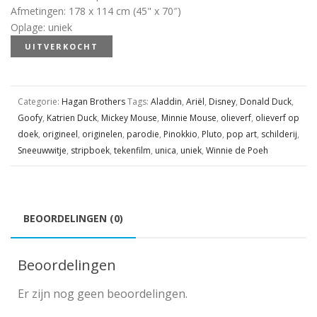
Afmetingen
:
178 x 114 cm (45" x 70″)
Oplage
:
uniek
UITVERKOCHT
Categorie:
Hagan Brothers
Tags:
Aladdin
,
Ariël
,
Disney
,
Donald Duck
,
Goofy
,
Katrien Duck
,
Mickey Mouse
,
Minnie Mouse
,
olieverf
,
olieverf op
doek
,
origineel
,
originelen
,
parodie
,
Pinokkio
,
Pluto
,
pop art
,
schilderij
,
Sneeuwwitje
,
stripboek
,
tekenfilm
,
unica
,
uniek
,
Winnie de Poeh
BEOORDELINGEN (0)
Beoordelingen
Er zijn nog geen beoordelingen.