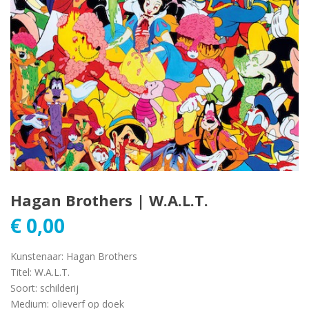
Hagan Brothers | W.A.L.T.
€
0,00
Kunstenaar
:
Hagan Brothers
Titel
:
W.A.L.T.
Soort
:
schilderij
Medium
:
olieverf op doek