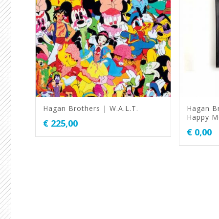
Hagan Brothers | W.A.L.T.
Hagan Br
Happy M
€
225,00
€
0,00