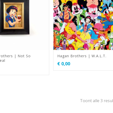
others | Not So
Hagan Brothers | W.A.L.T.
eal
€
0,00
Toont alle 3 resu