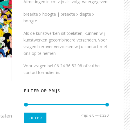
Afmetingen in cm zijn als volgt weergegeven:
breedte x hoogte | breedte x diepte x
hoogte
Als de kunstwerken dit toelaten, kunnen wij
kunstwerken gecombineerd verzenden. Voor
vragen hierover verzoeken wij u contact met
ons op te nemen.
Voor vragen bel 06 24 36 52 98 of vul het
contactformulier
in.
FILTER OP PRIJS
ltaten
Min.
Max.
Prijs:
€ 0
—
€ 230
FILTER
prijs
prijs