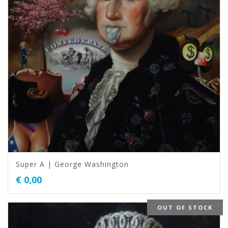
Super A | George Washington
€
0,00
OUT OF STOCK