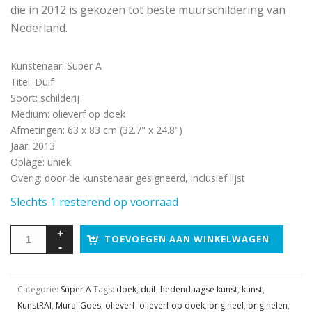
die in 2012 is gekozen tot beste muurschildering van
Nederland.
Kunstenaar
:
Super A
Titel
:
Duif
Soort
:
schilderij
Medium
:
olieverf op doek
Afmetingen
:
63 x 83 cm (32.7" x 24.8")
Jaar
:
2013
Oplage
:
uniek
Overig
:
door de kunstenaar gesigneerd, inclusief lijst
Slechts 1 resterend op voorraad
TOEVOEGEN AAN WINKELWAGEN
Categorie:
Super A
Tags:
doek
,
duif
,
hedendaagse kunst
,
kunst
,
KunstRAI
,
Mural Goes
,
olieverf
,
olieverf op doek
,
origineel
,
originelen
,