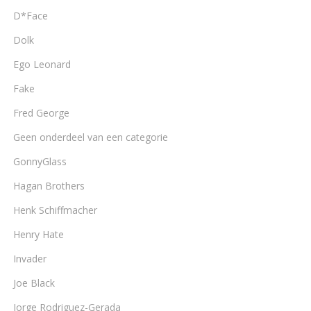
D*Face
Dolk
Ego Leonard
Fake
Fred George
Geen onderdeel van een categorie
GonnyGlass
Hagan Brothers
Henk Schiffmacher
Henry Hate
Invader
Joe Black
Jorge Rodriguez-Gerada